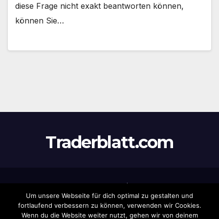
diese Frage nicht exakt beantworten können,
können Sie…
Traderblatt.com
Stolz präsentiert von WordPress
|
Theme:
Newsup
von
Um unsere Webseite für dich optimal zu gestalten und
Themeansar
fortlaufend verbessern zu können, verwenden wir Cookies.
Wenn du die Website weiter nutzt, gehen wir von deinem