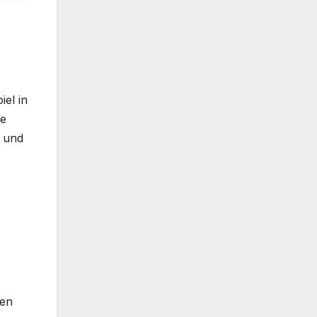
iel in
te
n und
ten