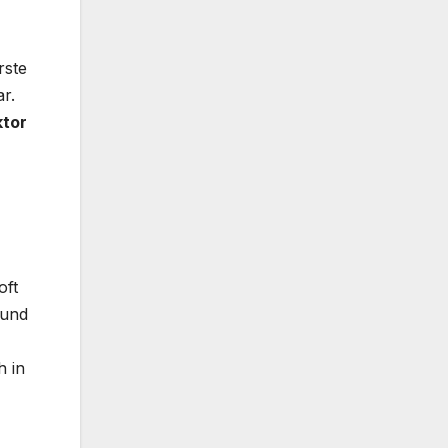
rste
r.
ktor
oft
 und
h in