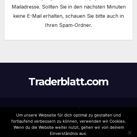
Mailadresse. Sollten Sie in den nächsten Minuten
keine E-Mail erhalten, schauen Sie bitte auch in
Ihren Spam-Ordner.
Traderblatt.com
Stolz präsentiert von WordPress
|
Theme:
Newsup
von
Um unsere Webseite für dich optimal zu gestalten und
Themeansar
fortlaufend verbessern zu können, verwenden wir Cookies.
Wenn du die Website weiter nutzt, gehen wir von deinem
Home
Datenschutz
Eintrag
Haftungsausschluss
Impressum
Einverständnis aus.