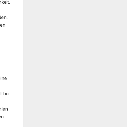
keit.
den.
ten
eine
t bei
hlen
en