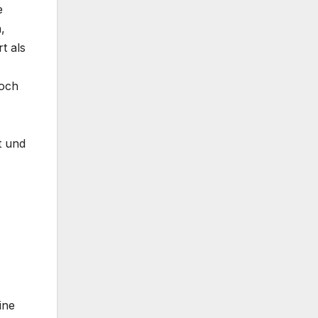
e
,
t als
Doch
t und
ine