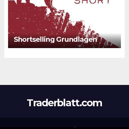
Shortselling Grundlagen
Traderblatt.com
Stolz präsentiert von WordPress
|
Theme:
Newsup
von