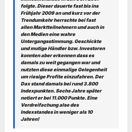
folgte. Dieser dauerte fast bis ins
Frühjahr 2009 an und kurz vor der
Trendumkehr herrschte bei fast
allen Marktteilnehmern und auch in
den Medien eine wahre
Untergangsstimmung. Geschickte
und mutige Händler bzw. Investoren
konnten aber erkennen dass es
damals zu weit gegangen war und
nutzten diese einmalige Gelegenheit
um riesige Profite einzufahren. Der
Dax stand damals bei rund 3.800
Indexpunkten. Sechs Jahre später
notiert er bei 11.000 Punkte. Eine
Verdreifachung also des
Indexstandes in weniger als 10
Jahren!