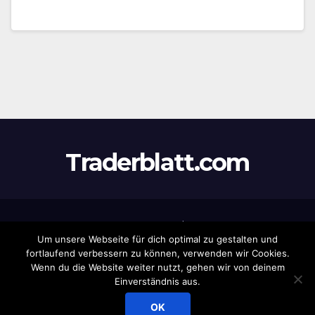
Traderblatt.com
Stolz präsentiert von WordPress
|
Theme:
Newsup
von
Um unsere Webseite für dich optimal zu gestalten und
Themeansar
fortlaufend verbessern zu können, verwenden wir Cookies.
Wenn du die Website weiter nutzt, gehen wir von deinem
Home
Datenschutz
Eintrag
Haftungsausschluss
Impressum
Einverständnis aus.
Newsletter
Produkte
OK