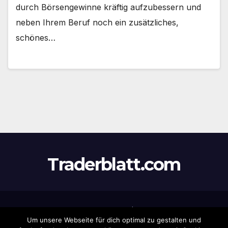
durch Börsengewinne kräftig aufzubessern und
neben Ihrem Beruf noch ein zusätzliches,
schönes…
Traderblatt.com
Stolz präsentiert von WordPress
|
Theme:
Newsup
von
Um unsere Webseite für dich optimal zu gestalten und
Themeansar