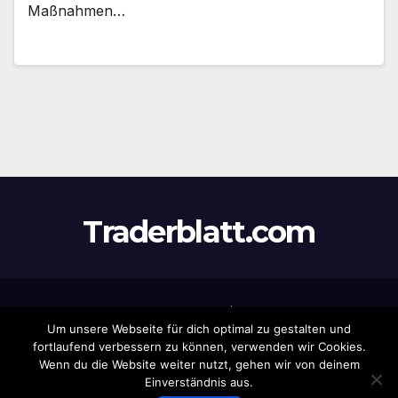
Maßnahmen…
Traderblatt.com
Stolz präsentiert von WordPress
|
Theme:
Newsup
von
Um unsere Webseite für dich optimal zu gestalten und
Themeansar
fortlaufend verbessern zu können, verwenden wir Cookies.
Wenn du die Website weiter nutzt, gehen wir von deinem
Home
Datenschutz
Eintrag
Haftungsausschluss
Impressum
Einverständnis aus.