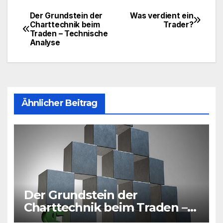
Der Grundstein der
Was verdient ein
Beitragsnavigation
Charttechnik beim
Trader?
Traden – Technische
Analyse
Ähnlicher Beitrag
Der Grundstein der
Charttechnik beim Traden –
Technische Analyse