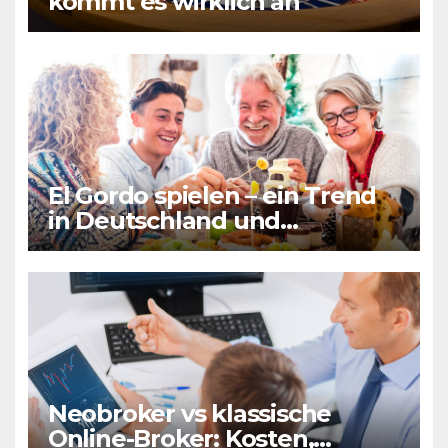
kommt es wirklich an
El Gordo spielen – ein Trend
in Deutschland und
Frankreich gleichermaßen
Neobroker vs klassische
Online-Broker: Kosten,