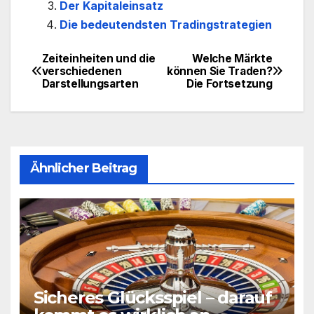
Der Kapitaleinsatz
Die bedeutendsten Tradingstrategien
Zeiteinheiten und die
Welche Märkte
Beitragsnavigation
verschiedenen
können Sie Traden?
Darstellungsarten
Die Fortsetzung
Ähnlicher Beitrag
Sicheres Glücksspiel – darauf