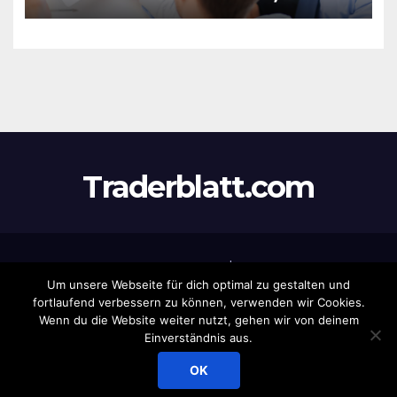
Leistungen & Vorzüge
Traderblatt.com
Stolz präsentiert von WordPress
|
Theme:
Newsup
von
Um unsere Webseite für dich optimal zu gestalten und
Themeansar
fortlaufend verbessern zu können, verwenden wir Cookies.
Wenn du die Website weiter nutzt, gehen wir von deinem
Home
Datenschutz
Eintrag
Haftungsausschluss
Impressum
Einverständnis aus.
Newsletter
Produkte
OK