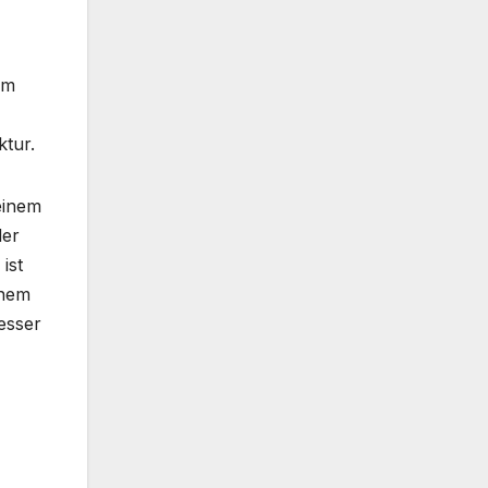
um
ktur.
einem
der
ist
inem
esser