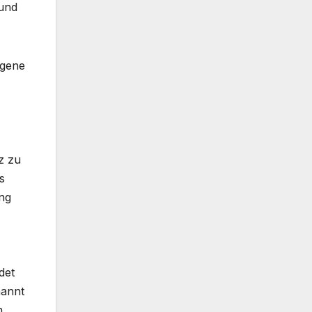
 und
ngene
z zu
s
ng
det
nannt
n