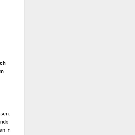
ach
im
asen.
ende
en in