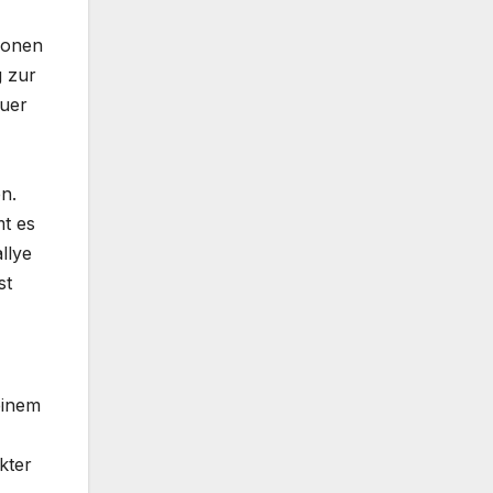
ionen
g zur
uer
n.
mt es
llye
st
einem
kter