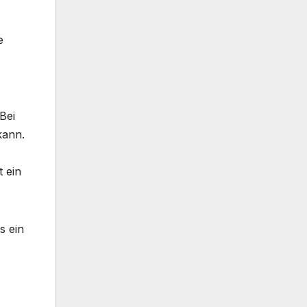
e
Bei
kann.
t ein
s ein