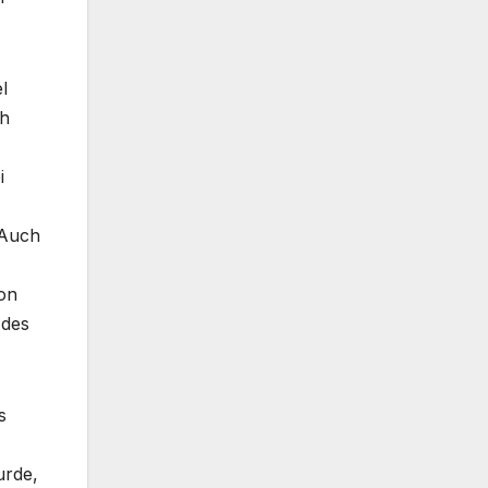
l
ch
i
 Auch
on
 des
s
urde,