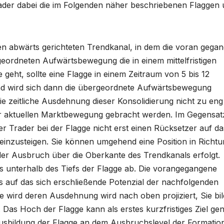
der dabei die im Folgenden näher beschriebenen Flaggen
nen abwärts gerichteten Trendkanal, in dem die voran gega
geordneten Aufwärtsbewegung die in einem mittelfristigen
eht, sollte eine Flagge in einem Zeitraum von 5 bis 12
nd wird sich dann die übergeordnete Aufwärtsbewegung
die zeitliche Ausdehnung dieser Konsolidierung nicht zu eng
r aktuellen Marktbewegung gebracht werden. Im Gegensat
r Trader bei der Flagge nicht erst einen Rücksetzer auf da
inzusteigen. Sie können umgehend eine Position in Richtu
er Ausbruch über die Oberkante des Trendkanals erfolgt.
ss unterhalb des Tiefs der Flagge ab. Die vorangegangene
s auf das sich erschließende Potenzial der nachfolgenden
wird deren Ausdehnung wird nach oben projiziert, Sie bil
 Das Hoch der Flagge kann als erstes kurzfristiges Ziel ge
usbildung der Flagge an dem Ausbruchslevel der Formatio