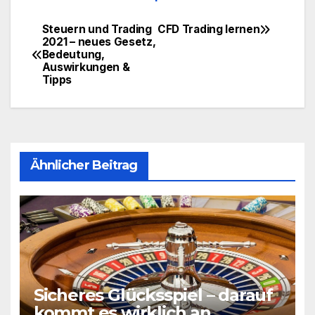
Steuern und Trading
CFD Trading lernen
Beitragsnavigation
2021 – neues Gesetz,
Bedeutung,
Auswirkungen &
Tipps
Ähnlicher Beitrag
Sicheres Glücksspiel – darauf
kommt es wirklich an