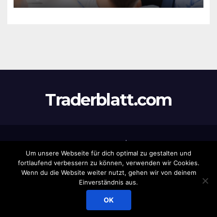
Leistungen & Vorzüge
Traderblatt.com
Stolz präsentiert von WordPress
|
Theme:
Newsup
von
Um unsere Webseite für dich optimal zu gestalten und
Themeansar
fortlaufend verbessern zu können, verwenden wir Cookies.
Wenn du die Website weiter nutzt, gehen wir von deinem
Home
Datenschutz
Eintrag
Haftungsausschluss
Impressum
Einverständnis aus.
Newsletter
Produkte
OK