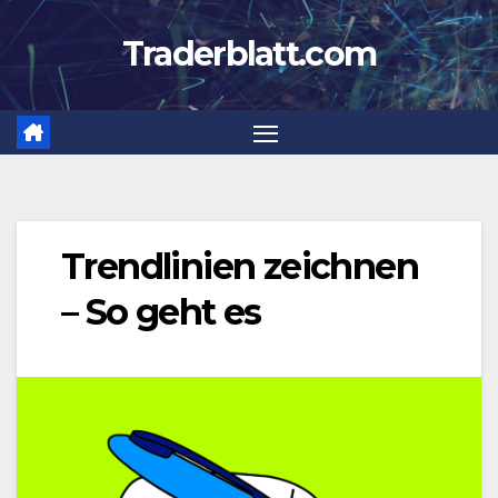
Zum
Traderblatt.com
Inhalt
springen
Trendlinien zeichnen
– So geht es