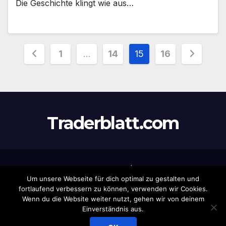
Die Geschichte klingt wie aus…
Seitennummerierung
1
…
14
15
16
der
Beiträge
Traderblatt.com
Stolz präsentiert von WordPress
|
Theme:
Newsup
von
Um unsere Webseite für dich optimal zu gestalten und
Themeansar
fortlaufend verbessern zu können, verwenden wir Cookies.
Wenn du die Website weiter nutzt, gehen wir von deinem
Home
Datenschutz
Eintrag
Haftungsausschluss
Impressum
Einverständnis aus.
Newsletter
Produkte