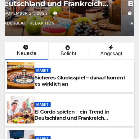
Broker: Kosten, Leistungen &
Vorzüge
AUGUST 11, 2021
TRADERBLATT_AUTOR_D.K.
Neueste
Beliebt
Angesagt
MARKT
Sicheres Glücksspiel – darauf kommt
es wirklich an
MARKT
El Gordo spielen – ein Trend in
Deutschland und Frankreich
gleichermaßen
MARKT